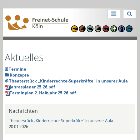
Direkt
zum
Benutzerspezifische
Inhalt
Direkt
Werkzeuge
zur
Navigation
Aktuelles
Termine
Konzepte
Theaterstück „Kinderrechte-Superkräfte“ in unserer Aula
Jahresplaner 25_26.pdf
Terminplan 2. Halbjahr 25_26.pdf
Nachrichten
Theaterstück „Kinderrechte-Superkräfte“ in unserer Aula
20.01.2026