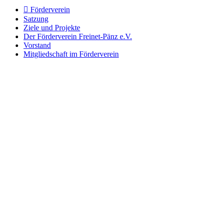

Förderverein
Satzung
Ziele und Projekte
Der Förderverein Freinet-Pänz e.V.
Vorstand
Mitgliedschaft im Förderverein