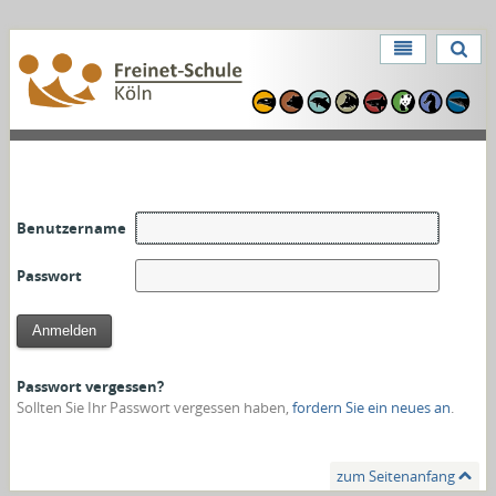
Direkt
zum
Benutzerspezifische
Inhalt
Direkt
Werkzeuge
zur
Navigation
Benutzername
Passwort
Passwort vergessen?
Sollten Sie Ihr Passwort vergessen haben,
fordern Sie ein neues an
.
zum Seitenanfang