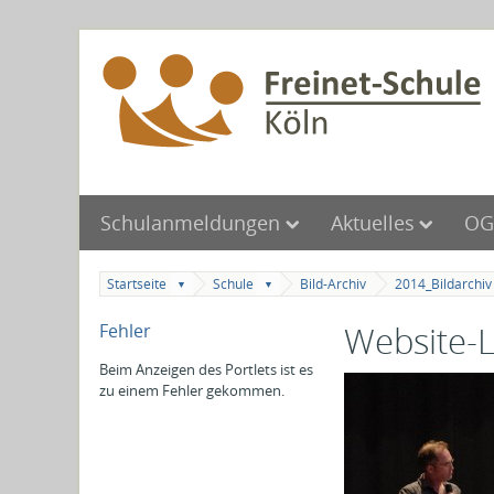
Direkt
zum
Inhalt
Direkt
zur
Navigation
Schulanmeldungen
Aktuelles
OG
Startseite
Schule
Bild-Archiv
2014_Bildarchiv
▼
▼
Website-L
Fehler
Beim Anzeigen des Portlets ist es
zu einem Fehler gekommen.