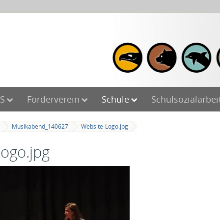
S
Förderverein
Schule
Schulsozialarbei
Musikabend_140627
Website-Logo.jpg
ogo.jpg