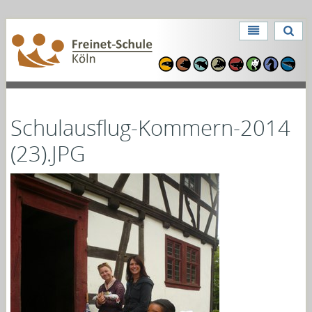
Direkt
zum
Benutzerspezifische
Inhalt
Direkt
Werkzeuge
zur
Navigation
Schulausflug-Kommern-2014
(23).JPG