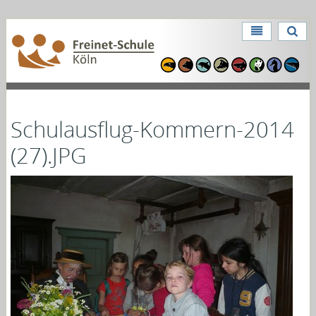
Direkt
zum
Benutzerspezifische
Inhalt
Direkt
Werkzeuge
zur
Navigation
Schulausflug-Kommern-2014
(27).JPG