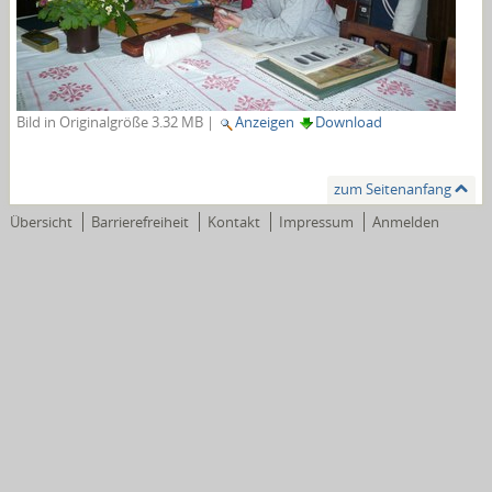
Bild in Originalgröße
3.32 MB
|
Anzeigen
Download
zum Seitenanfang
Übersicht
Barrierefreiheit
Kontakt
Impressum
Anmelden