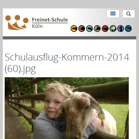
Direkt
zum
Benutzerspezifische
Inhalt
Direkt
Werkzeuge
zur
Navigation
Schulausflug-Kommern-2014
(60).jpg