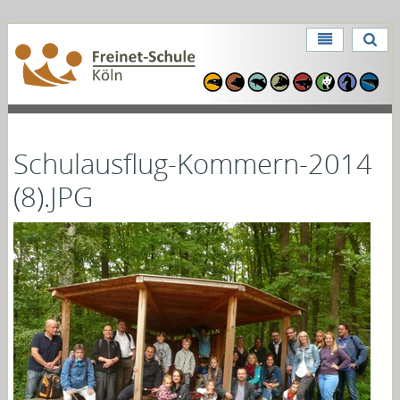
Direkt
zum
Benutzerspezifische
Inhalt
Direkt
Werkzeuge
zur
Navigation
Schulausflug-Kommern-2014
(8).JPG