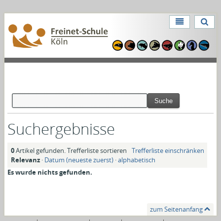
Direkt
zum
Benutzerspezifische
Inhalt
Direkt
Werkzeuge
zur
Navigation
Suchergebnisse
0
Artikel gefunden.
Trefferliste sortieren
Trefferliste einschränken
Relevanz
·
Datum (neueste zuerst)
·
alphabetisch
Es wurde nichts gefunden.
zum Seitenanfang