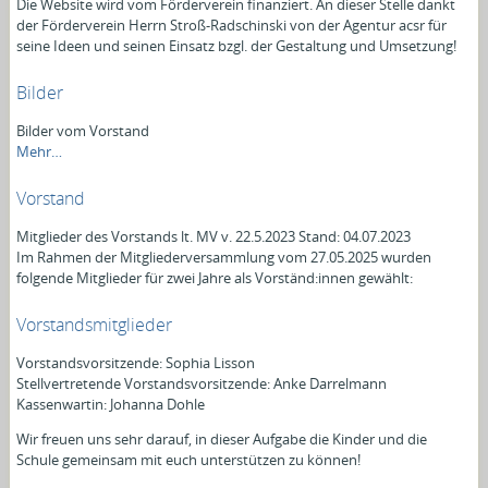
Die Website wird vom Förderverein finanziert.
An dieser Stelle dankt
der Förderverein Herrn Stroß-Radschinski von der Agentur acsr für
seine Ideen und seinen Einsatz
bzgl. der Gestaltung und Umsetzung
!
Bilder
Bilder vom Vorstand
Bilder
Mehr…
-
Vorstand
Mitglieder des Vorstands lt. MV v. 22.5.2023 Stand: 04.07.2023
Im Rahmen der Mitgliederversammlung vom 27.05.2025 wurden
folgende Mitglieder für zwei Jahre als Vorständ:innen gewählt:
Vorstandsmitglieder
Vorstandsvorsitzende: Sophia Lisson
Stellvertretende Vorstandsvorsitzende: Anke
Darrelmann
Kas­sen­war­tin: Johanna Dohle
Wir freuen uns sehr darauf, in dieser Aufgabe die Kinder und die
Schule gemeinsam mit euch unterstützen zu können!