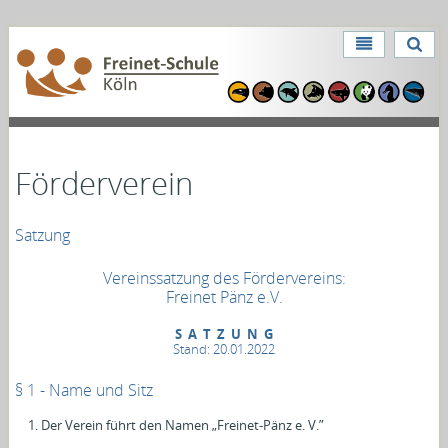
Direkt
zum
Benutzerspezifische
Inhalt
Direkt
Werkzeuge
zur
Navigation
Förderverein
Satzung
Vereinssatzung des Fördervereins:
Freinet Pänz e.V.
S A T Z U N G
Stand: 20.01.2022
§ 1 - Name und Sitz
Der Verein führt den Namen „Freinet-Pänz e. V.”