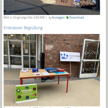
Bild in Originalgröße
3.66 MB
|
Anzeigen
Download
Erstklässler Begrüßung