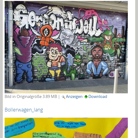
Bild in Originalgröße
3.89 MB
|
Anzeigen
Download
Bollerwagen_lang